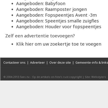
Aangeboden: Babyfoon
Aangeboden: Raamposter jongen
Aangeboden: Fopspeentjes Avent -3m
Aangeboden: Speentjes smalle zuigfles
Aangeboden: Houder voor fopspeentjes
Zelf een advertentie toevoegen?
Klik hier om uw zoekertje toe te voegen
Contacteer ons
|
Adverteer
|
Over deze site
|
Gemeente-info & link
© 2004-2013
Faes nv
-
Op de artikels en foto’s rust copyright
|
Site: Webstylers