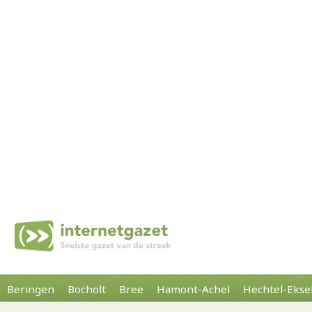
Beringen
Bocholt
Bree
Hamont-Achel
Hechtel-Ekse