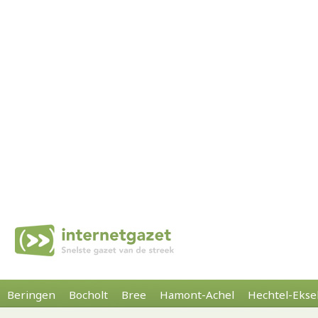
Beringen
Bocholt
Bree
Hamont-Achel
Hechtel-Ekse