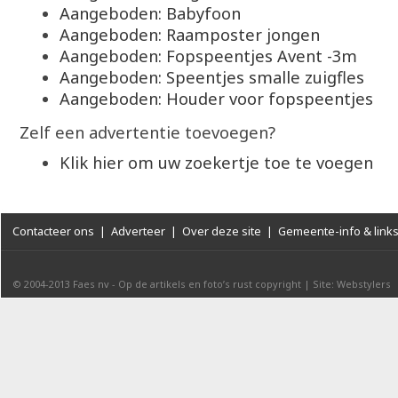
Aangeboden: Babyfoon
Aangeboden: Raamposter jongen
Aangeboden: Fopspeentjes Avent -3m
Aangeboden: Speentjes smalle zuigfles
Aangeboden: Houder voor fopspeentjes
Zelf een advertentie toevoegen?
Klik hier om uw zoekertje toe te voegen
Contacteer ons
|
Adverteer
|
Over deze site
|
Gemeente-info & link
© 2004-2013
Faes nv
-
Op de artikels en foto’s rust copyright
|
Site: Webstylers