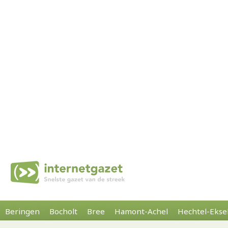
Beringen
Bocholt
Bree
Hamont-Achel
Hechtel-Ekse