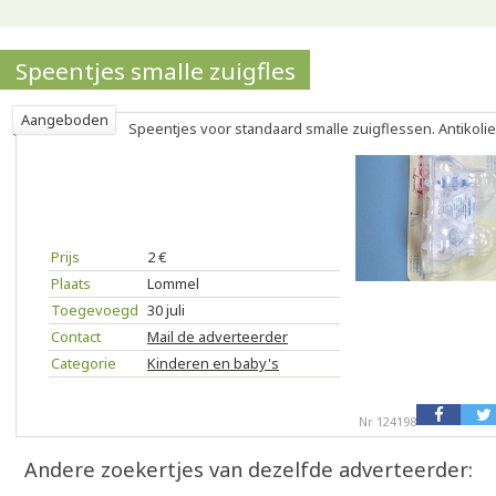
Speentjes smalle zuigfles
Aangeboden
Speentjes voor standaard smalle zuigflessen. Antikoli
Prijs
2 €
Plaats
Lommel
Toegevoegd
30 juli
Contact
Mail de adverteerder
Categorie
Kinderen en baby's
Nr 124198
Andere zoekertjes van dezelfde adverteerder: