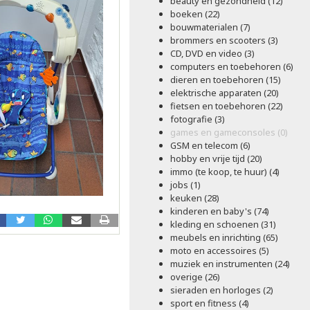
beauty en gezondheid (12)
boeken (22)
bouwmaterialen (7)
brommers en scooters (3)
CD, DVD en video (3)
computers en toebehoren (6)
dieren en toebehoren (15)
elektrische apparaten (20)
fietsen en toebehoren (22)
fotografie (3)
games en gameconsoles (0)
GSM en telecom (6)
hobby en vrije tijd (20)
immo (te koop, te huur) (4)
jobs (1)
keuken (28)
kinderen en baby's (74)
kleding en schoenen (31)
meubels en inrichting (65)
moto en accessoires (5)
muziek en instrumenten (24)
overige (26)
sieraden en horloges (2)
sport en fitness (4)