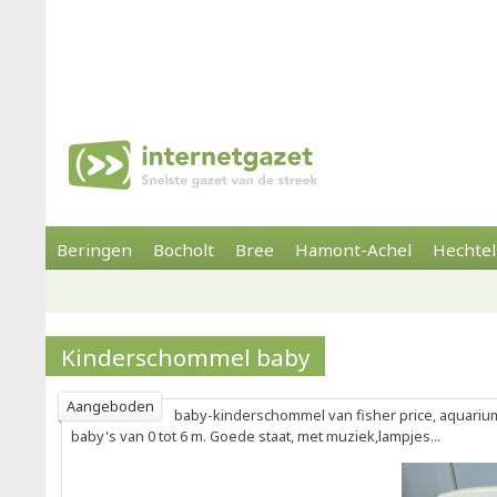
Beringen
Bocholt
Bree
Hamont-Achel
Hechtel
Kinderschommel baby
Aangeboden
baby-kinderschommel van fisher price, aquarium
baby's van 0 tot 6 m. Goede staat, met muziek,lampjes...