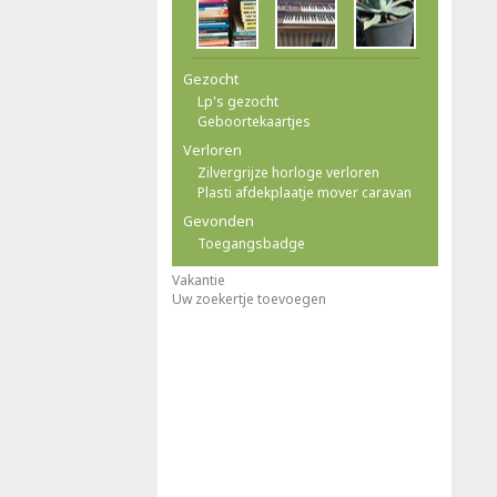
Gezocht
Lp's gezocht
Geboortekaartjes
Verloren
Zilvergrijze horloge verloren
Plasti afdekplaatje mover caravan
Gevonden
Toegangsbadge
Vakantie
Uw zoekertje toevoegen