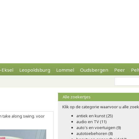
-Eksel
Leopoldsburg
Lommel
Oudsbergen
Peer
Pel
Alle zoekertjes
Klik op de categorie waarvoor u alle zoeke
antiek en kunst (25)
 take along swing. voor
audio en TV (11)
auto's en voertuigen (9)
autotoebehoren (8)