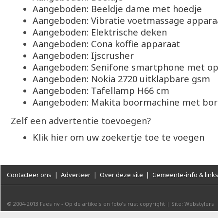
Aangeboden: Beeldje dame met hoedje
Aangeboden: Vibratie voetmassage appara
Aangeboden: Elektrische deken
Aangeboden: Cona koffie apparaat
Aangeboden: Ijscrusher
Aangeboden: Senifone smartphone met op
Aangeboden: Nokia 2720 uitklapbare gsm
Aangeboden: Tafellamp H66 cm
Aangeboden: Makita boormachine met bo
Zelf een advertentie toevoegen?
Klik hier om uw zoekertje toe te voegen
Contacteer ons
|
Adverteer
|
Over deze site
|
Gemeente-info & link
© 2004-2013
Faes nv
-
Op de artikels en foto’s rust copyright
|
Site: Webstylers