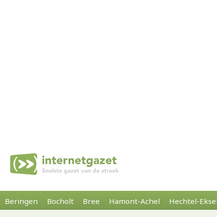
Beringen
Bocholt
Bree
Hamont-Achel
Hechtel-Ekse