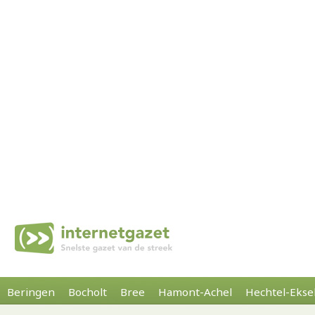
Beringen
Bocholt
Bree
Hamont-Achel
Hechtel-Ekse