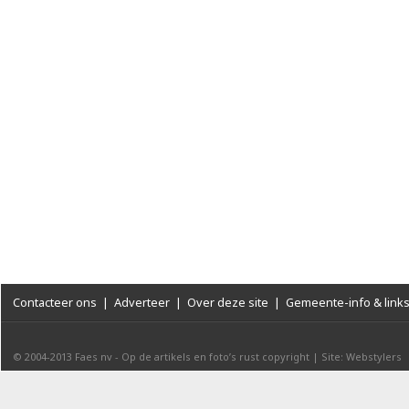
Contacteer ons
|
Adverteer
|
Over deze site
|
Gemeente-info & link
© 2004-2013
Faes nv
-
Op de artikels en foto’s rust copyright
|
Site: Webstylers