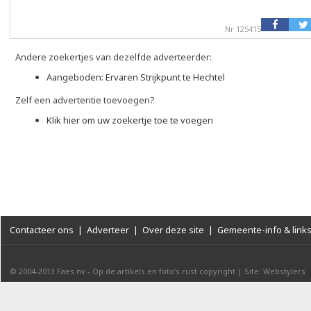
Nr 125415
Andere zoekertjes van dezelfde adverteerder:
Aangeboden: Ervaren Strijkpunt te Hechtel
Zelf een advertentie toevoegen?
Klik hier om uw zoekertje toe te voegen
Contacteer ons
|
Adverteer
|
Over deze site
|
Gemeente-info & link
© 2004-2013
Faes nv
-
Op de artikels en foto’s rust copyright
|
Site: Webstylers