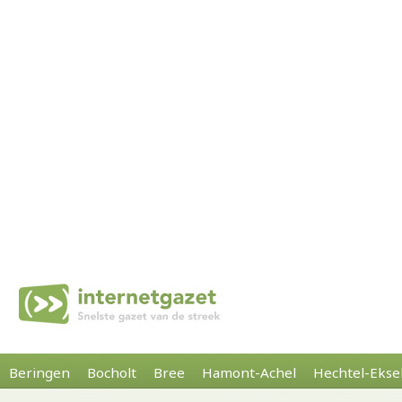
Beringen
Bocholt
Bree
Hamont-Achel
Hechtel-Ekse