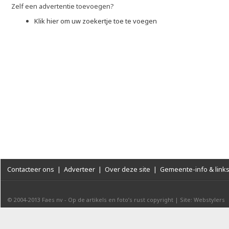
Zelf een advertentie toevoegen?
Klik hier om uw zoekertje toe te voegen
Contacteer ons
|
Adverteer
|
Over deze site
|
Gemeente-info & link
© 2004-2013
Faes nv
-
Op de artikels en foto’s rust copyright
|
Site: Webstylers