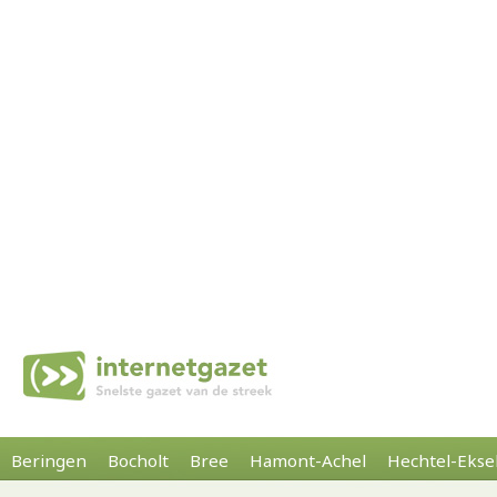
Beringen
Bocholt
Bree
Hamont-Achel
Hechtel-Ekse