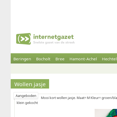
Beringen
Bocholt
Bree
Hamont-Achel
Hechtel
Wollen jasje
Aangeboden
Mooi kort wollen jasje. Maat= M Kleur= groen/bl
klein gekocht