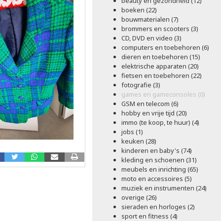
beauty en gezondheid (12)
boeken (22)
bouwmaterialen (7)
brommers en scooters (3)
CD, DVD en video (3)
computers en toebehoren (6)
dieren en toebehoren (15)
elektrische apparaten (20)
fietsen en toebehoren (22)
fotografie (3)
games en gameconsoles (0)
GSM en telecom (6)
hobby en vrije tijd (20)
immo (te koop, te huur) (4)
jobs (1)
keuken (28)
kinderen en baby's (74)
kleding en schoenen (31)
meubels en inrichting (65)
moto en accessoires (5)
muziek en instrumenten (24)
overige (26)
sieraden en horloges (2)
sport en fitness (4)