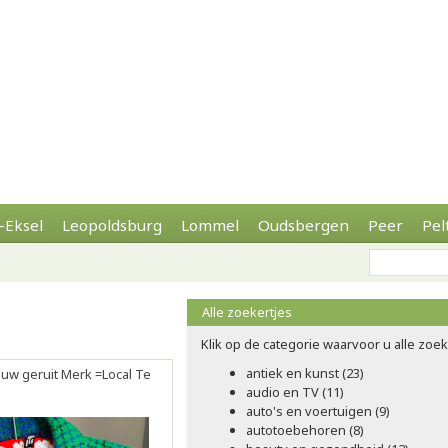
-Eksel
Leopoldsburg
Lommel
Oudsbergen
Peer
Pel
Alle zoekertjes
Klik op de categorie waarvoor u alle zoeke
antiek en kunst (23)
auw geruit Merk =Local Te
audio en TV (11)
auto's en voertuigen (9)
autotoebehoren (8)