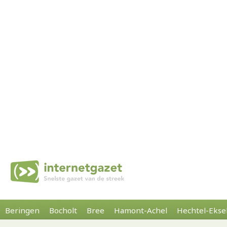
Beringen
Bocholt
Bree
Hamont-Achel
Hechtel-Ekse