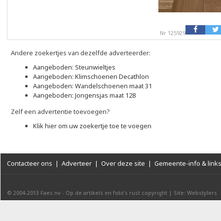
Nr 125929
Andere zoekertjes van dezelfde adverteerder:
Aangeboden: Steunwieltjes
Aangeboden: Klimschoenen Decathlon
Aangeboden: Wandelschoenen maat 31
Aangeboden: Jongensjas maat 128
Zelf een advertentie toevoegen?
Klik hier om uw zoekertje toe te voegen
Contacteer ons
|
Adverteer
|
Over deze site
|
Gemeente-info & link
© 2004-2013
Faes nv
-
Op de artikels en foto’s rust copyright
|
Site: Webstylers