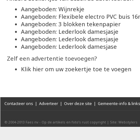
Aangeboden: Wijnrekje
Aangeboden: Flexibele electro PVC buis 1
Aangeboden: 3 blokken tekenpapier
Aangeboden: Lederlook damesjasje
Aangeboden: Lederlook damesjasje
Aangeboden: Lederlook damesjase
Zelf een advertentie toevoegen?
Klik hier om uw zoekertje toe te voegen
Contacteer ons
|
Adverteer
|
Over deze site
|
Gemeente-info & link
© 2004-2013
Faes nv
-
Op de artikels en foto’s rust copyright
|
Site: Webstylers