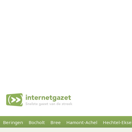
Beringen
Bocholt
Bree
Hamont-Achel
Hechtel-Ekse