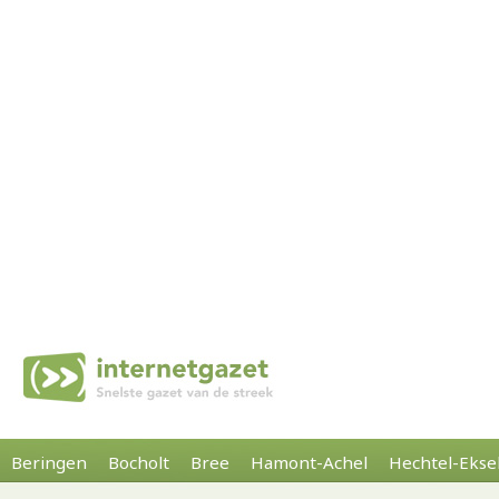
Beringen
Bocholt
Bree
Hamont-Achel
Hechtel-Ekse