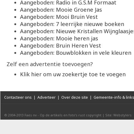
Aangeboden: Radio in G.S.M Formaat
Aangeboden: Mooie Groene Jas
Aangeboden: Mooi Bruin Vest
Aangeboden: 7 leerrijke nieuwe boeken
Aangeboden: Nieuwe Kristallen Wijnglaasje
Aangeboden: Mooie heren jas
Aangeboden: Bruin Heren Vest
Aangeboden: Bouwblokken in vele kleuren
Zelf een advertentie toevoegen?
Klik hier om uw zoekertje toe te voegen
Contacteer ons
|
Adverteer
|
Over deze site
|
Gemeente-info & link
© 2004-2013
Faes nv
-
Op de artikels en foto’s rust copyright
|
Site: Webstylers