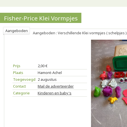
Fisher-Price Klei Vormpjes
Aangeboden
Aangeboden : Verschillende Klei vormpjes ( schelpjes )
Prijs
2,00 €
Plaats
Hamont-Achel
Toegevoegd
2 augustus
Contact
Mail de adverteerder
Categorie
Kinderen en baby's