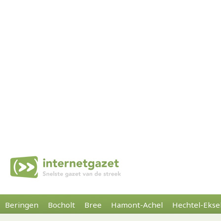
Beringen
Bocholt
Bree
Hamont-Achel
Hechtel-Ekse