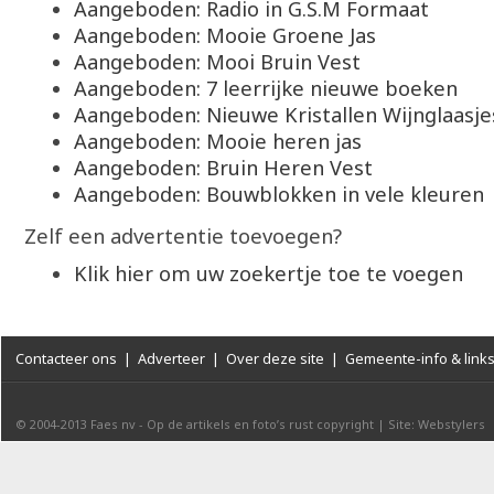
Aangeboden: Radio in G.S.M Formaat
Aangeboden: Mooie Groene Jas
Aangeboden: Mooi Bruin Vest
Aangeboden: 7 leerrijke nieuwe boeken
Aangeboden: Nieuwe Kristallen Wijnglaasje
Aangeboden: Mooie heren jas
Aangeboden: Bruin Heren Vest
Aangeboden: Bouwblokken in vele kleuren
Zelf een advertentie toevoegen?
Klik hier om uw zoekertje toe te voegen
Contacteer ons
|
Adverteer
|
Over deze site
|
Gemeente-info & link
© 2004-2013
Faes nv
-
Op de artikels en foto’s rust copyright
|
Site: Webstylers