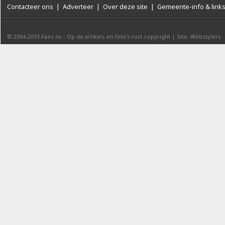
Contacteer ons
|
Adverteer
|
Over deze site
|
Gemeente-info & link
© 2004-2013
Faes nv
-
Op de artikels en foto’s rust copyright
|
Site: Webstylers