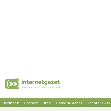
Beringen
Bocholt
Bree
Hamont-Achel
Hechtel-Ekse