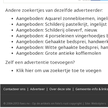
Andere zoekertjes van dezelfde adverteerder:
Aangeboden: Aquarel zonnebloemen, ingeli
Aangeboden: Schilderij pastelkrijt, ingelijst
Aangeboden: Schilderij olieverf, nieuw.
Aangeboden: 4 porseleinen vingerhoedjes
Aangeboden: Gehaakte bedsprei, handwer
Aangeboden: Witte gehaakte bedsprei, ha
Aangeboden: Grote antieke koffiemolen
Zelf een advertentie toevoegen?
Klik hier om uw zoekertje toe te voegen
Contacteer ons
|
Adverteer
|
Over deze site
|
Gemeente-info & link
© 2004-2013
Faes nv
-
Op de artikels en foto’s rust copyright
|
Site: Webstylers