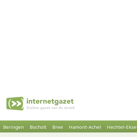
Beringen
Bocholt
Bree
Hamont-Achel
Hechtel-Ekse