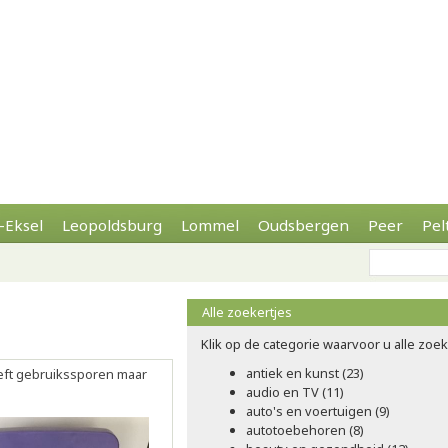
-Eksel
Leopoldsburg
Lommel
Oudsbergen
Peer
Pel
Alle zoekertjes
Klik op de categorie waarvoor u alle zoeke
antiek en kunst (23)
eft gebruikssporen maar
audio en TV (11)
auto's en voertuigen (9)
autotoebehoren (8)