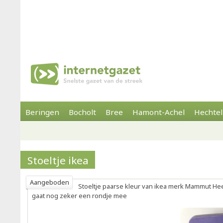
Beringen
Bocholt
Bree
Hamont-Achel
Hechtel
Stoeltje ikea
Aangeboden
Stoeltje paarse kleur van ikea merk Mammut He
gaat nog zeker een rondje mee