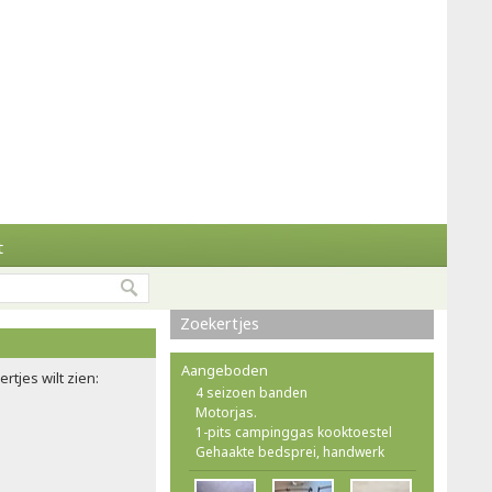
t
Zoekertjes
Aangeboden
rtjes wilt zien:
4 seizoen banden
Motorjas.
1-pits campinggas kooktoestel
Gehaakte bedsprei, handwerk