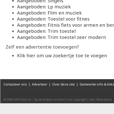
Aangeboden: Singels
Aangeboden: Lp muziek
Aangeboden: Flim en muziek
Aangeboden: Toestel voor fitnes
Aangeboden: Fitnis fiets voor armen en be
Aangeboden: Trim toestel
Aangeboden: Trim toestel zeer modern
Zelf een advertentie toevoegen?
Klik hier om uw zoekertje toe te voegen
Contacteer ons
|
Adverteer
|
Over deze site
|
Gemeente-info & link
© 2004-2013
Faes nv
-
Op de artikels en foto’s rust copyright
|
Site: Webstylers