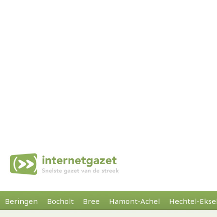
Beringen
Bocholt
Bree
Hamont-Achel
Hechtel-Ekse