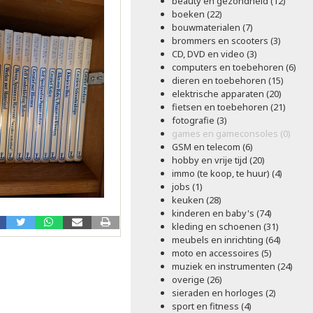
beauty en gezondheid (12)
boeken (22)
bouwmaterialen (7)
brommers en scooters (3)
CD, DVD en video (3)
computers en toebehoren (6)
dieren en toebehoren (15)
elektrische apparaten (20)
fietsen en toebehoren (21)
fotografie (3)
games en gameconsoles (0)
GSM en telecom (6)
hobby en vrije tijd (20)
immo (te koop, te huur) (4)
jobs (1)
keuken (28)
kinderen en baby's (74)
kleding en schoenen (31)
meubels en inrichting (64)
moto en accessoires (5)
muziek en instrumenten (24)
overige (26)
sieraden en horloges (2)
sport en fitness (4)