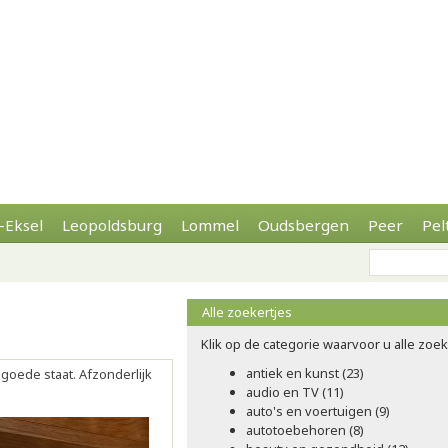
-Eksel
Leopoldsburg
Lommel
Oudsbergen
Peer
Pel
Alle zoekertjes
Klik op de categorie waarvoor u alle zoeke
antiek en kunst (23)
 goede staat. Afzonderlijk
audio en TV (11)
auto's en voertuigen (9)
autotoebehoren (8)