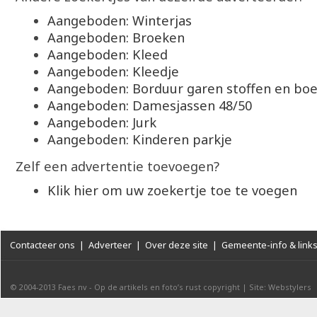
Aangeboden: Winterjas
Aangeboden: Broeken
Aangeboden: Kleed
Aangeboden: Kleedje
Aangeboden: Borduur garen stoffen en boe
Aangeboden: Damesjassen 48/50
Aangeboden: Jurk
Aangeboden: Kinderen parkje
Zelf een advertentie toevoegen?
Klik hier om uw zoekertje toe te voegen
Contacteer ons
|
Adverteer
|
Over deze site
|
Gemeente-info & link
© 2004-2013
Faes nv
-
Op de artikels en foto’s rust copyright
|
Site: Webstylers