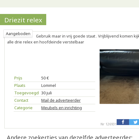
Driezit relex
Aangeboden
Gebruik maar in vrij goede staat . Vrijblijvend komen ki
alle drie relex en hoofdeinde verstelbaar
Prijs
50 €
Plaats
Lommel
Toegevoegd
30 juli
Contact
Mail de adverteerder
Categorie
Meubels en inrichting
Nr 126931
Andere zoekertjes van dezelfde adverteerder: