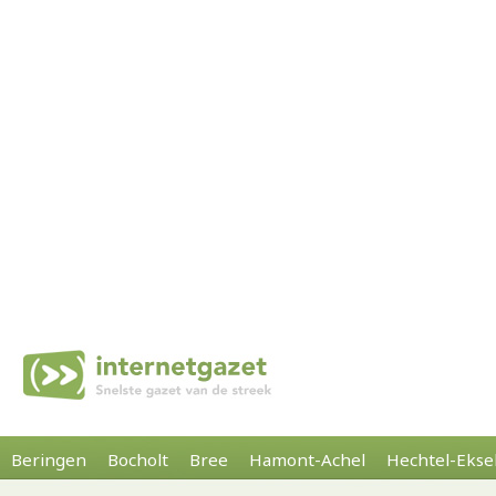
Beringen
Bocholt
Bree
Hamont-Achel
Hechtel-Ekse