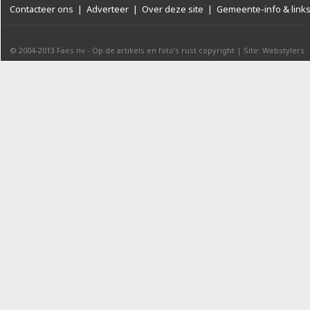
Contacteer ons
|
Adverteer
|
Over deze site
|
Gemeente-info & link
© 2004-2013
Faes nv
-
Op de artikels en foto’s rust copyright
|
Site: Webstylers