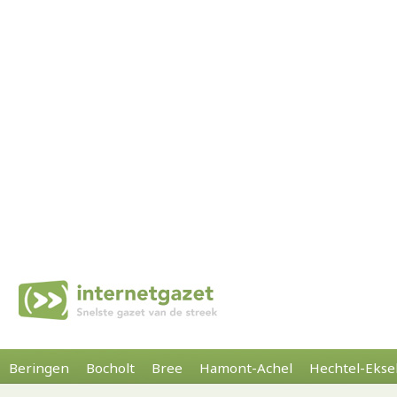
Beringen
Bocholt
Bree
Hamont-Achel
Hechtel-Ekse