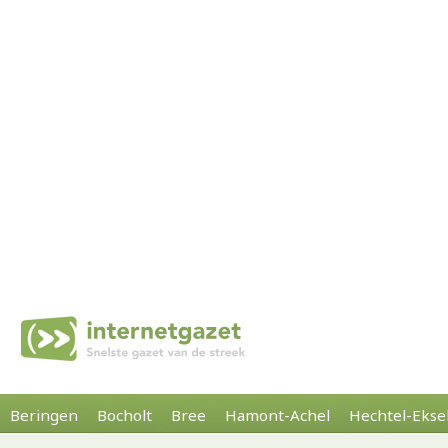
Beringen
Bocholt
Bree
Hamont-Achel
Hechtel-Ekse