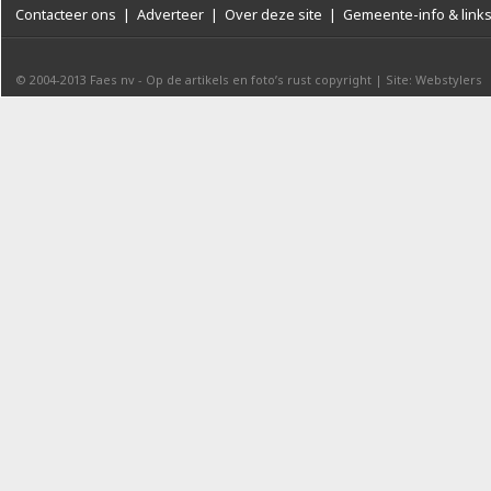
Contacteer ons
|
Adverteer
|
Over deze site
|
Gemeente-info & link
© 2004-2013
Faes nv
-
Op de artikels en foto’s rust copyright
|
Site: Webstylers