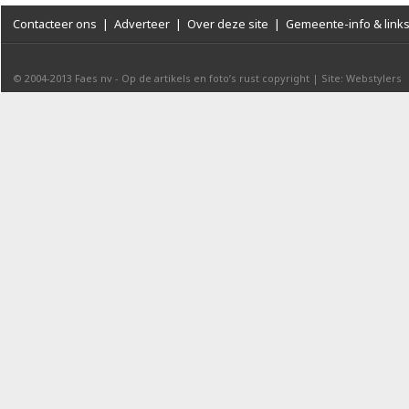
Contacteer ons
|
Adverteer
|
Over deze site
|
Gemeente-info & link
© 2004-2013
Faes nv
-
Op de artikels en foto’s rust copyright
|
Site: Webstylers