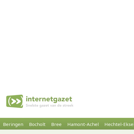
Beringen
Bocholt
Bree
Hamont-Achel
Hechtel-Ekse