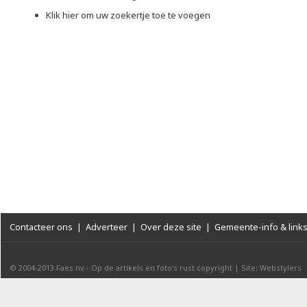
Klik hier om uw zoekertje toe te voegen
Contacteer ons
|
Adverteer
|
Over deze site
|
Gemeente-info & link
© 2004-2013
Faes nv
-
Op de artikels en foto’s rust copyright
|
Site: Webstylers