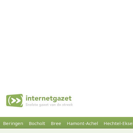
Beringen
Bocholt
Bree
Hamont-Achel
Hechtel-Ekse