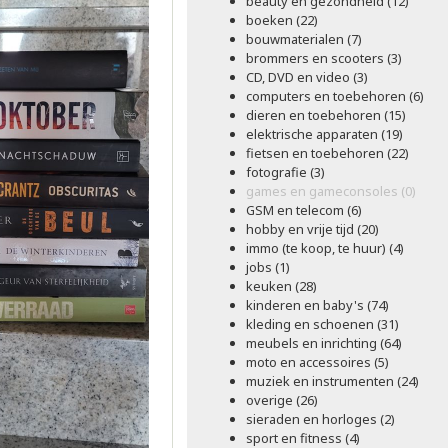
beauty en gezondheid (12)
boeken (22)
bouwmaterialen (7)
brommers en scooters (3)
CD, DVD en video (3)
computers en toebehoren (6)
dieren en toebehoren (15)
elektrische apparaten (19)
fietsen en toebehoren (22)
fotografie (3)
games en gameconsoles (0)
GSM en telecom (6)
hobby en vrije tijd (20)
immo (te koop, te huur) (4)
jobs (1)
keuken (28)
kinderen en baby's (74)
kleding en schoenen (31)
meubels en inrichting (64)
moto en accessoires (5)
muziek en instrumenten (24)
overige (26)
sieraden en horloges (2)
sport en fitness (4)