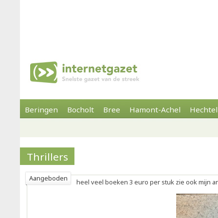
Beringen
Bocholt
Bree
Hamont-Achel
Hechtel
Thrillers
Aangeboden
heel veel boeken 3 euro per stuk zie ook mijn 