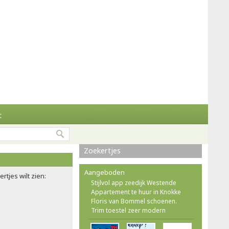
t
Zoekertjes
Aangeboden
rtjes wilt zien:
Stijlvol app zeedijk Westende
Appartement te huur in Knokke
Floris van Bommel schoenen.
Trim toestel zeer modern