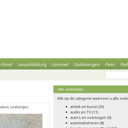
-Eksel
Leopoldsburg
Lommel
Oudsbergen
Peer
Pel
Alle zoekertjes
Klik op de categorie waarvoor u alle zoeke
antiek en kunst (25)
andere zoekertjes
audio en TV (11)
auto's en voertuigen (9)
autotoebehoren (8)