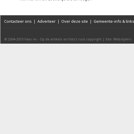
Contacteer ons
|
Adverteer
|
Over deze site
|
Gemeente-info & link
© 2004-2013
Faes nv
-
Op de artikels en foto’s rust copyright
|
Site: Webstylers