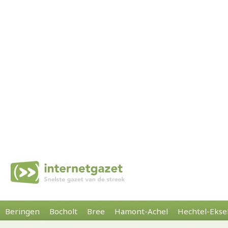
Beringen
Bocholt
Bree
Hamont-Achel
Hechtel-Ekse