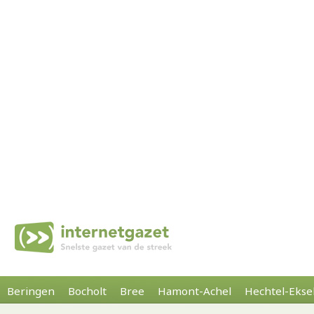
Beringen
Bocholt
Bree
Hamont-Achel
Hechtel-Ekse