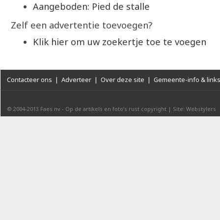
Aangeboden: Pied de stalle
Zelf een advertentie toevoegen?
Klik hier om uw zoekertje toe te voegen
Contacteer ons
|
Adverteer
|
Over deze site
|
Gemeente-info & link
© 2004-2013
Faes nv
-
Op de artikels en foto’s rust copyright
|
Site: Webstylers