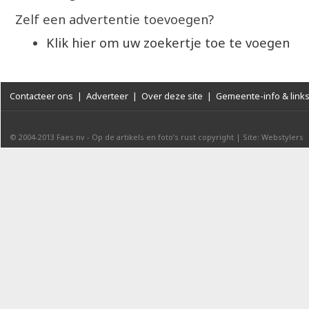
Zelf een advertentie toevoegen?
Klik hier om uw zoekertje toe te voegen
Contacteer ons
|
Adverteer
|
Over deze site
|
Gemeente-info & link
© 2004-2013
Faes nv
-
Op de artikels en foto’s rust copyright
|
Site: Webstylers