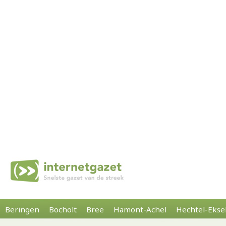
Beringen
Bocholt
Bree
Hamont-Achel
Hechtel-Ekse