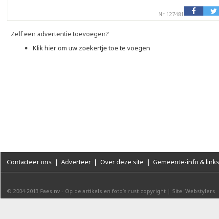
Nr 127481
Zelf een advertentie toevoegen?
Klik hier om uw zoekertje toe te voegen
Contacteer ons
|
Adverteer
|
Over deze site
|
Gemeente-info & link
© 2004-2013
Faes nv
-
Op de artikels en foto’s rust copyright
|
Site: Webstylers