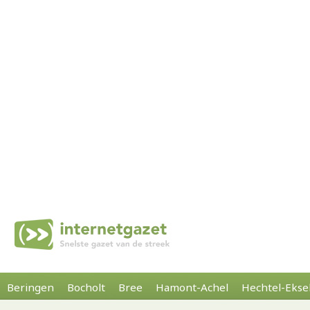
Beringen
Bocholt
Bree
Hamont-Achel
Hechtel-Ekse