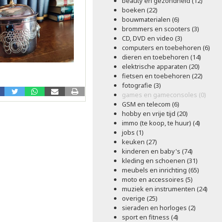
beauty en gezondheid (12)
boeken (22)
bouwmaterialen (6)
brommers en scooters (3)
CD, DVD en video (3)
computers en toebehoren (6)
dieren en toebehoren (14)
elektrische apparaten (20)
fietsen en toebehoren (22)
fotografie (3)
games en gameconsoles (0)
GSM en telecom (6)
hobby en vrije tijd (20)
immo (te koop, te huur) (4)
jobs (1)
keuken (27)
kinderen en baby's (74)
kleding en schoenen (31)
meubels en inrichting (65)
moto en accessoires (5)
muziek en instrumenten (24)
overige (25)
sieraden en horloges (2)
sport en fitness (4)