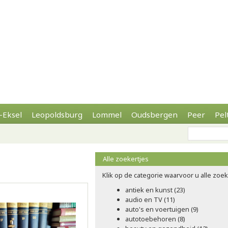
-Eksel
Leopoldsburg
Lommel
Oudsbergen
Peer
Pel
Alle zoekertjes
Klik op de categorie waarvoor u alle zoeke
antiek en kunst (23)
audio en TV (11)
auto's en voertuigen (9)
autotoebehoren (8)