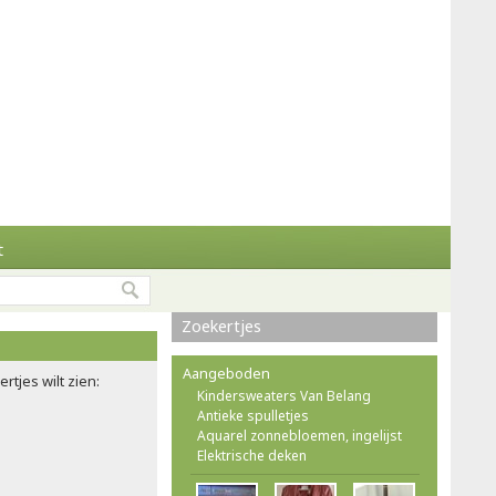
t
Zoekertjes
Aangeboden
rtjes wilt zien:
Kindersweaters Van Belang
Antieke spulletjes
Aquarel zonnebloemen, ingelijst
Elektrische deken