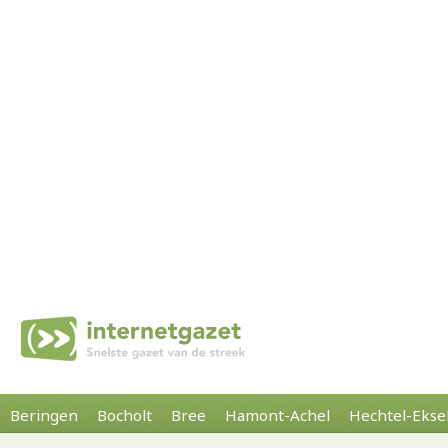
Beringen
Bocholt
Bree
Hamont-Achel
Hechtel-Ekse