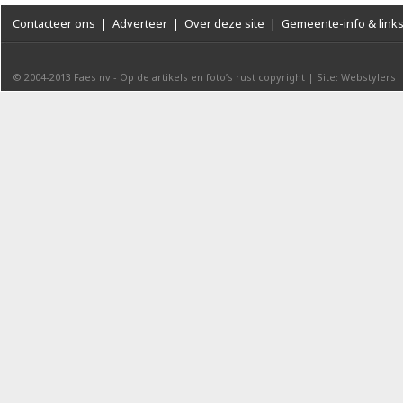
Contacteer ons
|
Adverteer
|
Over deze site
|
Gemeente-info & link
© 2004-2013
Faes nv
-
Op de artikels en foto’s rust copyright
|
Site: Webstylers