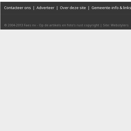
Contacteer ons
|
Adverteer
|
Over deze site
|
Gemeente-info & link
© 2004-2013
Faes nv
-
Op de artikels en foto’s rust copyright
|
Site: Webstylers