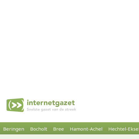
Beringen
Bocholt
Bree
Hamont-Achel
Hechtel-Ekse