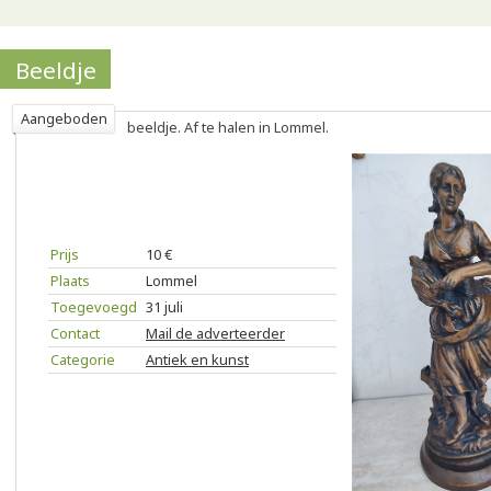
Beeldje
Aangeboden
beeldje. Af te halen in Lommel.
Prijs
10 €
Plaats
Lommel
Toegevoegd
31 juli
Contact
Mail de adverteerder
Categorie
Antiek en kunst