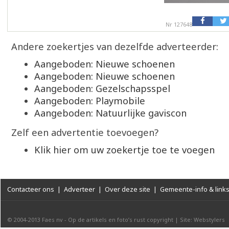
Nr 127648
Andere zoekertjes van dezelfde adverteerder:
Aangeboden: Nieuwe schoenen
Aangeboden: Nieuwe schoenen
Aangeboden: Gezelschapsspel
Aangeboden: Playmobile
Aangeboden: Natuurlijke gaviscon
Zelf een advertentie toevoegen?
Klik hier om uw zoekertje toe te voegen
Contacteer ons
|
Adverteer
|
Over deze site
|
Gemeente-info & link
© 2004-2013
Faes nv
-
Op de artikels en foto’s rust copyright
|
Site: Webstylers