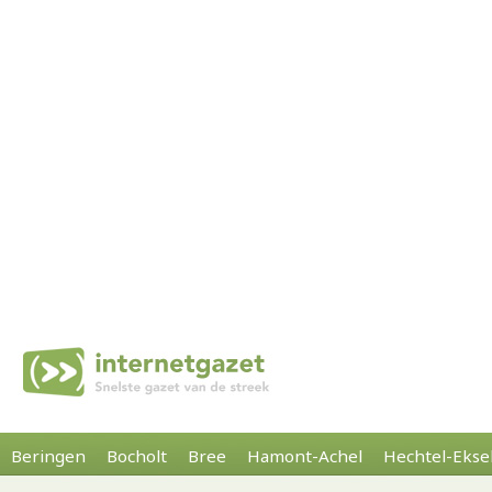
Beringen
Bocholt
Bree
Hamont-Achel
Hechtel-Ekse