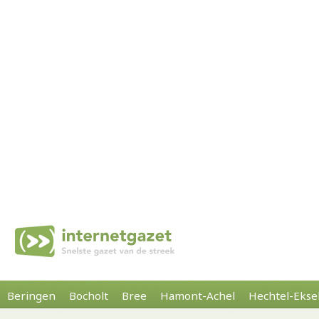
Beringen
Bocholt
Bree
Hamont-Achel
Hechtel-Ekse