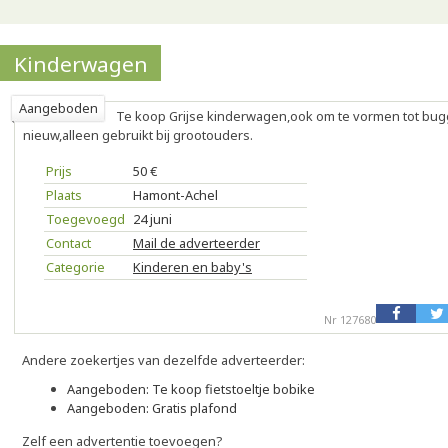
Kinderwagen
Aangeboden
Te koop Grijse kinderwagen,ook om te vormen tot bugg
nieuw,alleen gebruikt bij grootouders.
Prijs
50 €
Plaats
Hamont-Achel
Toegevoegd
24 juni
Contact
Mail de adverteerder
Categorie
Kinderen en baby's
Nr 127680
Andere zoekertjes van dezelfde adverteerder:
Aangeboden: Te koop fietstoeltje bobike
Aangeboden: Gratis plafond
Zelf een advertentie toevoegen?