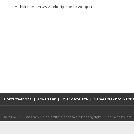
Klik hier om uw zoekertje toe te voegen
Contacteer ons
|
Adverteer
|
Over deze site
|
Gemeente-info & link
© 2004-2013
Faes nv
-
Op de artikels en foto’s rust copyright
|
Site: Webstylers