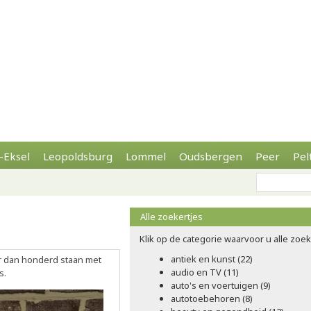
-Eksel
Leopoldsburg
Lommel
Oudsbergen
Peer
Pel
Alle zoekertjes
Klik op de categorie waarvoor u alle zoeke
antiek en kunst (22)
r dan honderd staan met
audio en TV (11)
s.
auto's en voertuigen (9)
autotoebehoren (8)