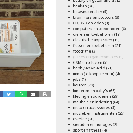
beauty en gezondheid (12)
boeken (36)
bouwmaterialen (5)
brommers en scooters (3)
CD, DVD en video (3)
computers en toebehoren (6)
dieren en toebehoren (12)
elektrische apparaten (19)
fietsen en toebehoren (21)
fotografie (3)
games en gameconsoles (0)
GSM en telecom (5)
hobby en vrije tijd (21)
immo (te koop, te huur) (4)
jobs (1)
keuken (29)
kinderen en baby's (66)
kleding en schoenen (29)
meubels en inrichting (64)
moto en accessoires (5)
muziek en instrumenten (25)
overige (20)
sieraden en horloges (2)
sport en fitness (4)