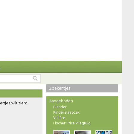
t
Zoekertjes
Aangeboden
rtjes wilt zien:
Blender
Kinderslaapzak
Volière
Fischer Price Vliegtuig