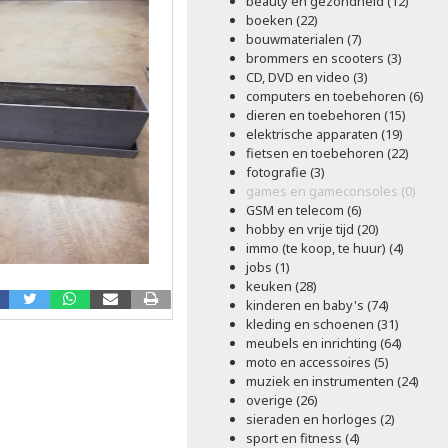
beauty en gezondheid (12)
boeken (22)
bouwmaterialen (7)
brommers en scooters (3)
CD, DVD en video (3)
computers en toebehoren (6)
dieren en toebehoren (15)
elektrische apparaten (19)
fietsen en toebehoren (22)
fotografie (3)
games en gameconsoles (0)
GSM en telecom (6)
hobby en vrije tijd (20)
immo (te koop, te huur) (4)
jobs (1)
keuken (28)
kinderen en baby's (74)
kleding en schoenen (31)
meubels en inrichting (64)
moto en accessoires (5)
muziek en instrumenten (24)
overige (26)
sieraden en horloges (2)
sport en fitness (4)