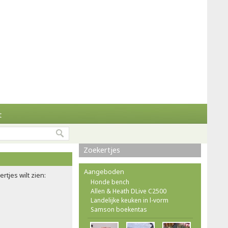
t
Zoekertjes
Aangeboden
rtjes wilt zien:
Honde bench
Allen & Heath DLive C2500
Landelijke keuken in l-vorm
Samson boekentas