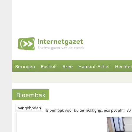
Beringen
Bocholt
Bree
Hamont-Achel
Hechtel
Bloembak
Aangeboden
Bloembak voor buiten licht grijs, eco pot afm. 80 