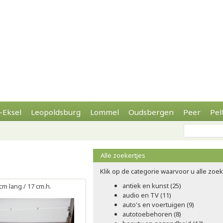
-Eksel
Leopoldsburg
Lommel
Oudsbergen
Peer
Pel
Alle zoekertjes
Klik op de categorie waarvoor u alle zoeke
antiek en kunst (25)
cm lang / 17 cm.h.
audio en TV (11)
auto's en voertuigen (9)
autotoebehoren (8)