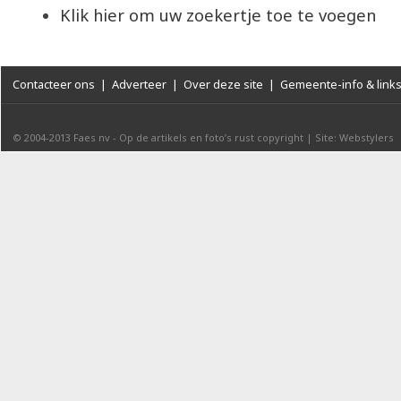
Klik hier om uw zoekertje toe te voegen
Contacteer ons
|
Adverteer
|
Over deze site
|
Gemeente-info & link
© 2004-2013
Faes nv
-
Op de artikels en foto’s rust copyright
|
Site: Webstylers