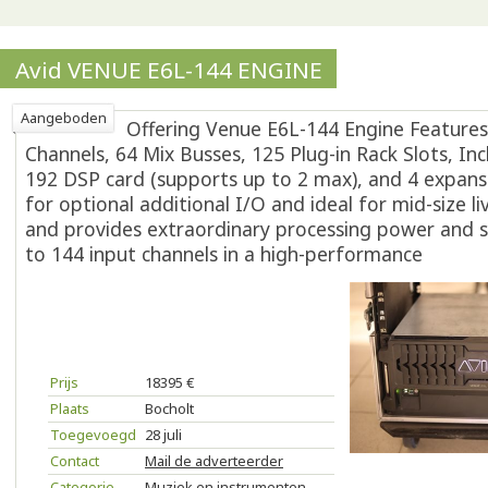
Avid VENUE E6L-144 ENGINE
Aangeboden
Offering Venue E6L-144 Engine Features
Channels, 64 Mix Busses, 125 Plug-in Rack Slots, In
192 DSP card (supports up to 2 max), and 4 expansi
for optional additional I/O and ideal for mid-size l
and provides extraordinary processing power and 
to 144 input channels in a high-performance
Prijs
18395 €
Plaats
Bocholt
Toegevoegd
28 juli
Contact
Mail de adverteerder
Categorie
Muziek en instrumenten