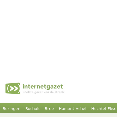
Beringen
Bocholt
Bree
Hamont-Achel
Hechtel-Ekse