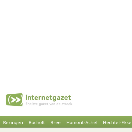
Beringen
Bocholt
Bree
Hamont-Achel
Hechtel-Ekse