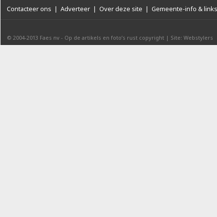
Contacteer ons
|
Adverteer
|
Over deze site
|
Gemeente-info & link
© 2004-2013
Faes nv
-
Op de artikels en foto’s rust copyright
|
Site: Webstylers