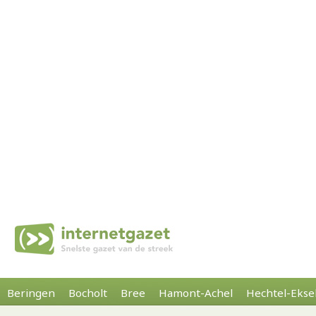
Beringen
Bocholt
Bree
Hamont-Achel
Hechtel-Ekse