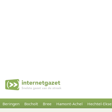
Beringen
Bocholt
Bree
Hamont-Achel
Hechtel-Ekse