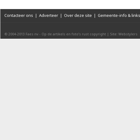
Contacteer ons
|
Adverteer
|
Over deze site
|
Gemeente-info & link
© 2004-2013
Faes nv
-
Op de artikels en foto’s rust copyright
|
Site: Webstylers