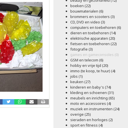
beauty en gezondheid (12)
boeken (22)
bouwmaterialen (6)
brommers en scooters (3)
CD, DVD en video (3)
computers en toebehoren (6)
dieren en toebehoren (14)
elektrische apparaten (20)
fietsen en toebehoren (22)
fotografie (3)
games en gameconsoles (0)
GSM en telecom (6)
hobby en vrije tijd (20)
immo (te koop, te huur) (4)
jobs (1)
keuken (27)
kinderen en baby's (74)
kleding en schoenen (31)
meubels en inrichting (65)
moto en accessoires (4)
muziek en instrumenten (24)
overige (25)
sieraden en horloges (2)
sport en fitness (4)