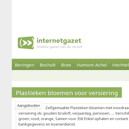
Beringen
Bocholt
Bree
Hamont-Achel
Hechtel
Plastieken bloemen voor versiering
Aangeboden
Zelfgemaakte Plastieken bloemen met inoxdraad
versiering vb: gouden bruiloft, verjaardag, pensioen….. Verschil
groen, rood, orange, Samen voor 35€ Enkel ophalen en contant b
bankgegevens en koerierdienst.