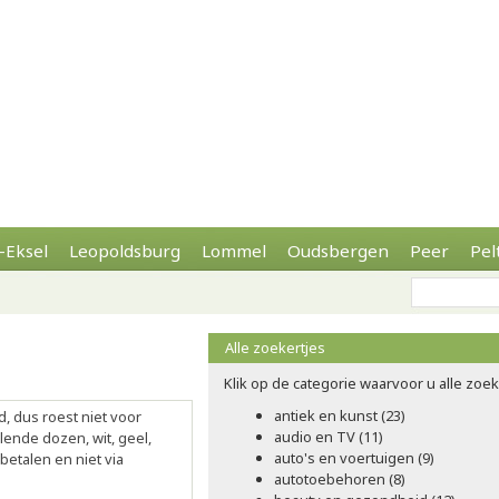
-Eksel
Leopoldsburg
Lommel
Oudsbergen
Peer
Pel
Alle zoekertjes
Klik op de categorie waarvoor u alle zoeke
antiek en kunst (23)
, dus roest niet voor
audio en TV (11)
lende dozen, wit, geel,
auto's en voertuigen (9)
etalen en niet via
autotoebehoren (8)