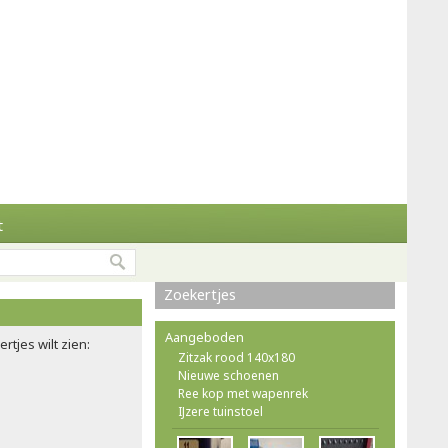
t
Zoekertjes
Aangeboden
rtjes wilt zien:
Zitzak rood 140x180
Nieuwe schoenen
Ree kop met wapenrek
IJzere tuinstoel