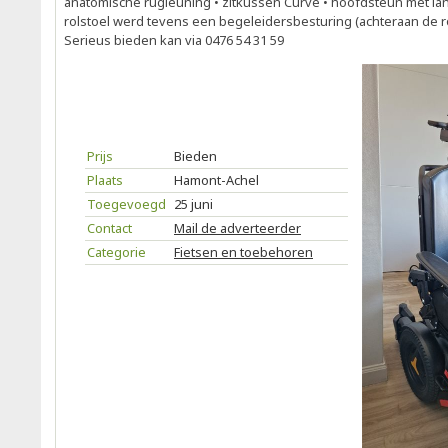
anatomische rugleuning • zitkussen Curve • hoofdsteun met l
rolstoel werd tevens een begeleidersbesturing (achteraan de ro
Serieus bieden kan via 0476 54 31 59
Prijs
Bieden
Plaats
Hamont-Achel
Toegevoegd
25 juni
Contact
Mail de adverteerder
Categorie
Fietsen en toebehoren