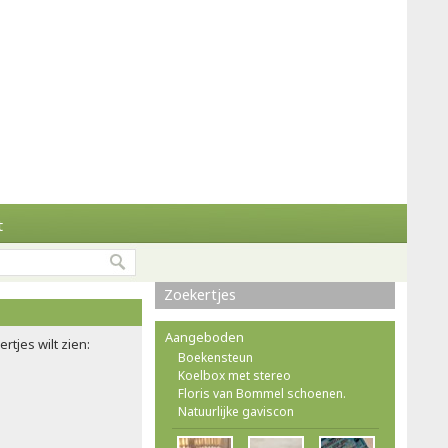
t
Zoekertjes
Aangeboden
rtjes wilt zien:
Boekensteun
Koelbox met stereo
Floris van Bommel schoenen.
Natuurlijke gaviscon