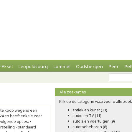
-Eksel
Leopoldsburg
Lommel
Oudsbergen
Peer
Pel
Alle zoekertjes
Klik op de categorie waarvoor u alle zoeke
antiek en kunst (23)
s te koop wegens een
audio en TV (11)
24 en heeft enkele zeer
auto's en voertuigen (9)
volgende opties: •
autotoebehoren (8)
rstelling • standaard