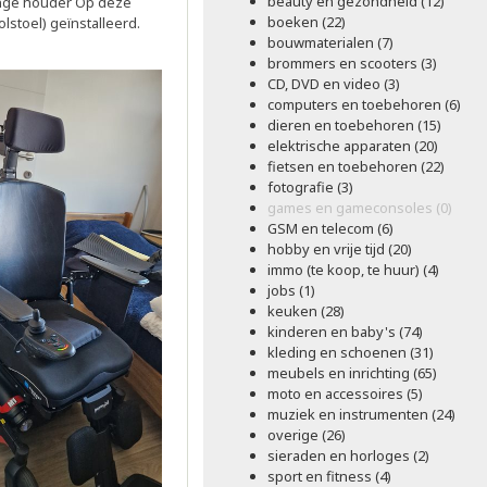
beauty en gezondheid (12)
ange houder Op deze
boeken (22)
lstoel) geïnstalleerd.
bouwmaterialen (7)
brommers en scooters (3)
CD, DVD en video (3)
computers en toebehoren (6)
dieren en toebehoren (15)
elektrische apparaten (20)
fietsen en toebehoren (22)
fotografie (3)
games en gameconsoles (0)
GSM en telecom (6)
hobby en vrije tijd (20)
immo (te koop, te huur) (4)
jobs (1)
keuken (28)
kinderen en baby's (74)
kleding en schoenen (31)
meubels en inrichting (65)
moto en accessoires (5)
muziek en instrumenten (24)
overige (26)
sieraden en horloges (2)
sport en fitness (4)