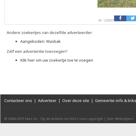
Nr 128007
Andere zoekertjes van dezelfde adverteerder:
Aangeboden: Wasbak
Zelf een advertentie toevoegen?
Klik hier om uw zoekertje toe te voegen
Contacteer ons
|
Adverteer
|
Over deze site
|
Gemeente-info & link
© 2004-2013
Faes nv
-
Op de artikels en foto’s rust copyright
|
Site: Webstylers