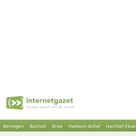
Beringen
Bocholt
Bree
Hamont-Achel
Hechtel-Ekse