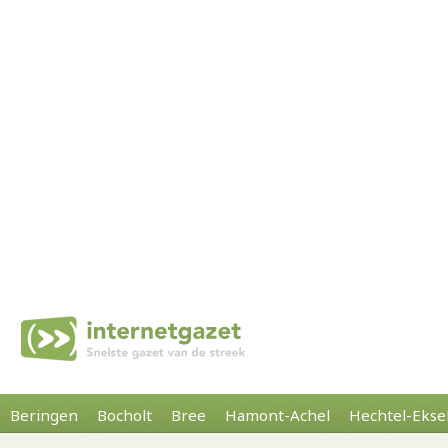
Beringen
Bocholt
Bree
Hamont-Achel
Hechtel-Ekse