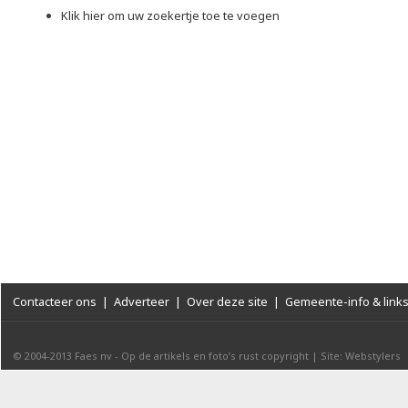
Klik hier om uw zoekertje toe te voegen
Contacteer ons
|
Adverteer
|
Over deze site
|
Gemeente-info & link
© 2004-2013
Faes nv
-
Op de artikels en foto’s rust copyright
|
Site: Webstylers