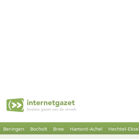
Beringen
Bocholt
Bree
Hamont-Achel
Hechtel-Ekse