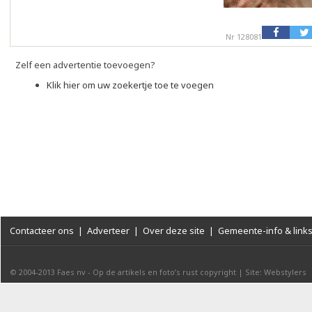
Nr 128081
Zelf een advertentie toevoegen?
Klik hier om uw zoekertje toe te voegen
Contacteer ons
|
Adverteer
|
Over deze site
|
Gemeente-info & link
© 2004-2013
Faes nv
-
Op de artikels en foto’s rust copyright
|
Site: Webstylers