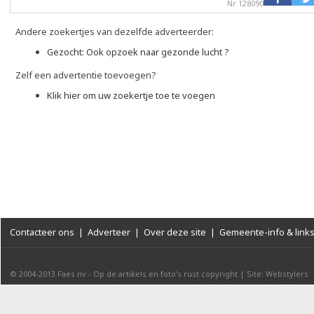
Nr 128090
Andere zoekertjes van dezelfde adverteerder:
Gezocht: Ook opzoek naar gezonde lucht ?
Zelf een advertentie toevoegen?
Klik hier om uw zoekertje toe te voegen
Contacteer ons
|
Adverteer
|
Over deze site
|
Gemeente-info & link
© 2004-2013
Faes nv
-
Op de artikels en foto’s rust copyright
|
Site: Webstylers