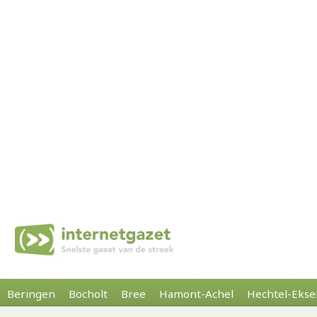
Beringen
Bocholt
Bree
Hamont-Achel
Hechtel-Ekse