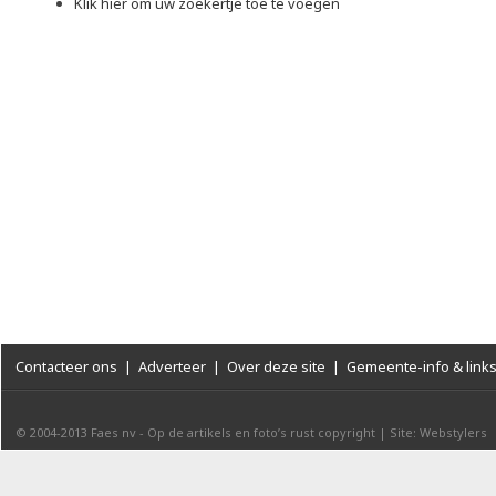
Klik hier om uw zoekertje toe te voegen
Contacteer ons
|
Adverteer
|
Over deze site
|
Gemeente-info & link
© 2004-2013
Faes nv
-
Op de artikels en foto’s rust copyright
|
Site: Webstylers