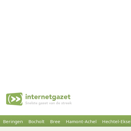
Beringen
Bocholt
Bree
Hamont-Achel
Hechtel-Ekse