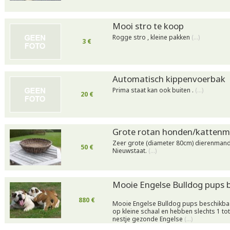
Mooi stro te koop
Rogge stro , kleine pakken
(…)
3 €
Automatisch kippenvoerbak
Prima staat kan ook buiten .
(…)
20 €
Grote rotan honden/katten
Zeer grote (diameter 80cm) dierenmand 
50 €
Nieuwstaat.
(…)
Mooie Engelse Bulldog pups 
880 €
Mooie Engelse Bulldog pups beschikbaar
op kleine schaal en hebben slechts 1 tot
nestje gezonde Engelse
(…)