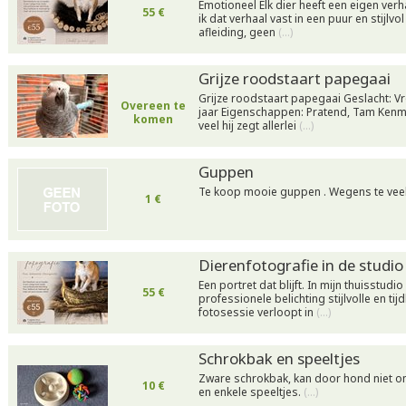
Emotioneel Elk dier heeft een eigen verha
55 €
ik dat verhaal vast in een puur en stijlvo
afleiding, geen
(…)
Grijze roodstaart papegaai
Grijze roodstaart papegaai Geslacht: Vro
Overeen te
jaar Eigenschappen: Pratend, Tam Kenme
komen
veel hij zegt allerlei
(…)
Guppen
Te koop mooie guppen . Wegens te veel
1 €
Dierenfotografie in de studio
Een portret dat blijft. In mijn thuisstudio
55 €
professionele belichting stijlvolle en tij
fotosessie verloopt in
(…)
Schrokbak en speeltjes
Zware schrokbak, kan door hond niet 
10 €
en enkele speeltjes.
(…)