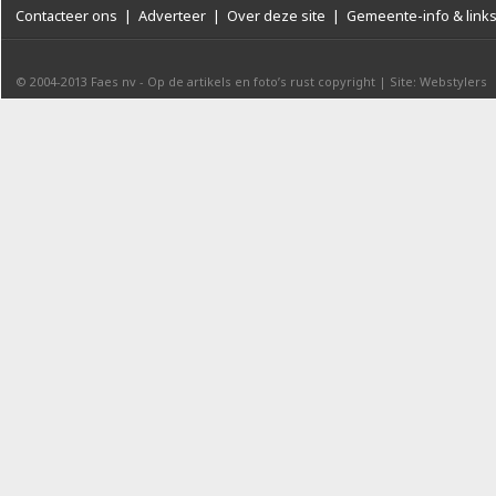
Contacteer ons
|
Adverteer
|
Over deze site
|
Gemeente-info & link
© 2004-2013
Faes nv
-
Op de artikels en foto’s rust copyright
|
Site: Webstylers