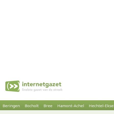
Beringen
Bocholt
Bree
Hamont-Achel
Hechtel-Ekse