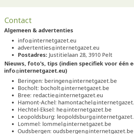
Contact
Algemeen & advertenties
info
internetgazet.eu
advertenties
internetgazet.eu
Postadres:
Justitielaan 28, 3910 Pelt
Nieuws, foto's, tips (indien specifiek voor één e
info
internetgazet.eu)
Beringen: beringen
internetgazet.be
Bocholt: bocholt
internetgazet.be
Bree: redactie
internetgazet.eu
Hamont-Achel: hamontachel
internetgazet
Hechtel-Eksel: he
internetgazet.be
Leopoldsburg: leopoldsburg
internetgazet
Lommel: lommel
internetgazet.be
Oudsbergen: oudsbergen
internetgazet.be