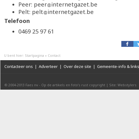
Peer: peer
internetgazet.be
Pelt: pelt
internetgazet.be
Telefoon
0469 25 97 61
U bent hier:
Startpagina
»
Contact
Contacteer ons
|
Adverteer
|
Over deze site
|
Gemeente-info & link
© 2004-2013
Faes nv
-
Op de artikels en foto’s rust copyright
|
Site: Webstylers