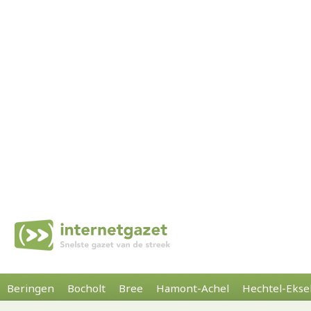
Beringen
Bocholt
Bree
Hamont-Achel
Hechtel-Ekse