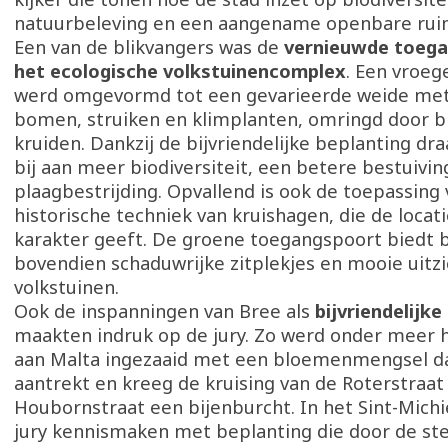
natuurbeleving en een aangename openbare rui
Een van de blikvangers was de
vernieuwde toega
het ecologische volkstuinencomplex
. Een vroeg
werd omgevormd tot een gevarieerde weide met
bomen, struiken en klimplanten, omringd door 
kruiden. Dankzij de bijvriendelijke beplanting dra
bij aan meer biodiversiteit, een betere bestuivin
plaagbestrijding. Opvallend is ook de toepassing
historische techniek van kruishagen, die de locat
karakter geeft. De groene toegangspoort biedt 
bovendien schaduwrijke zitplekjes en mooie uitz
volkstuinen.
Ook de inspanningen van Bree als
bijvriendelijke
maakten indruk op de jury. Zo werd onder meer 
aan Malta ingezaaid met een bloemenmengsel da
aantrekt en kreeg de kruising van de Roterstraat
Houbornstraat een bijenburcht. In het Sint-Michi
jury kennismaken met beplanting die door de ste