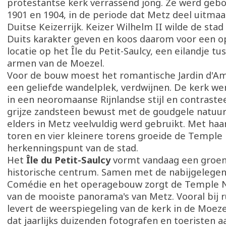
protestantse kerk verrassend jong. Ze werd geb
1901 en 1904, in de periode dat Metz deel uitmaa
Duitse Keizerrijk. Keizer Wilhelm II wilde de stad
Duits karakter geven en koos daarom voor een o
locatie op het Île du Petit-Saulcy, een eilandje t
armen van de Moezel.
Voor de bouw moest het romantische Jardin d'Amo
een geliefde wandelplek, verdwijnen. De kerk w
in een neoromaanse Rijnlandse stijl en contraste
grijze zandsteen bewust met de goudgele natuur
elders in Metz veelvuldig werd gebruikt. Met haa
toren en vier kleinere torens groeide de Temple 
herkenningspunt van de stad.
Het
Île du Petit-Saulcy
vormt vandaag een groen
historische centrum. Samen met de nabijgelegen 
Comédie en het operagebouw zorgt de Temple N
van de mooiste panorama's van Metz. Vooral bij 
levert de weerspiegeling van de kerk in de Moez
dat jaarlijks duizenden fotografen en toeristen a