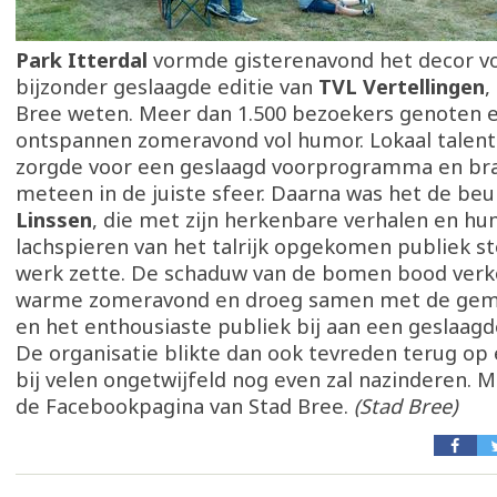
Park Itterdal
vormde gisterenavond het decor v
bijzonder geslaagde editie van
TVL Vertellingen
,
Bree weten. Meer dan 1.500 bezoekers genoten e
ontspannen zomeravond vol humor. Lokaal talen
zorgde voor een geslaagd voorprogramma en bra
meteen in de juiste sfeer. Daarna was het de be
Linssen
, die met zijn herkenbare verhalen en h
lachspieren van het talrijk opgekomen publiek st
werk zette. De schaduw van de bomen bood verk
warme zomeravond en droeg samen met de gemo
en het enthousiaste publiek bij aan een geslaagd
De organisatie blikte dan ook tevreden terug op
bij velen ongetwijfeld nog even zal nazinderen. M
de Facebookpagina van Stad Bree.
(Stad Bree)