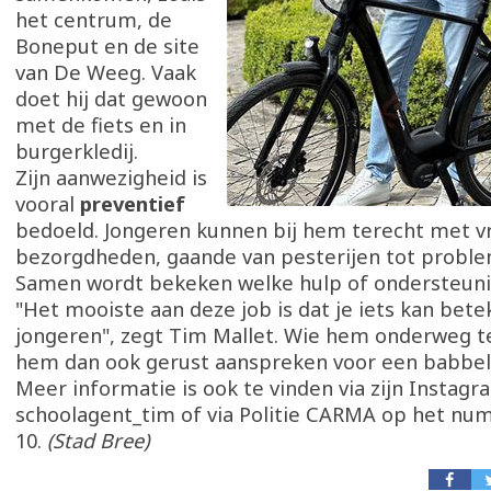
het centrum, de
Boneput en de site
van De Weeg. Vaak
doet hij dat gewoon
met de fiets en in
burgerkledij.
Zijn aanwezigheid is
vooral
preventief
bedoeld. Jongeren kunnen bij hem terecht met v
bezorgdheden, gaande van pesterijen tot proble
Samen wordt bekeken welke hulp of ondersteunin
"Het mooiste aan deze job is dat je iets kan bet
jongeren", zegt Tim Mallet. Wie hem onderweg 
hem dan ook gerust aanspreken voor een babbel
Meer informatie is ook te vinden via zijn Insta
schoolagent_tim of via Politie CARMA op het nu
10.
(Stad Bree)