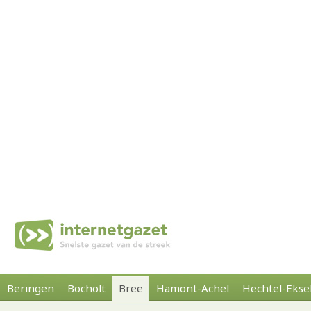
Beringen
Bocholt
Bree
Hamont-Achel
Hechtel-Ekse