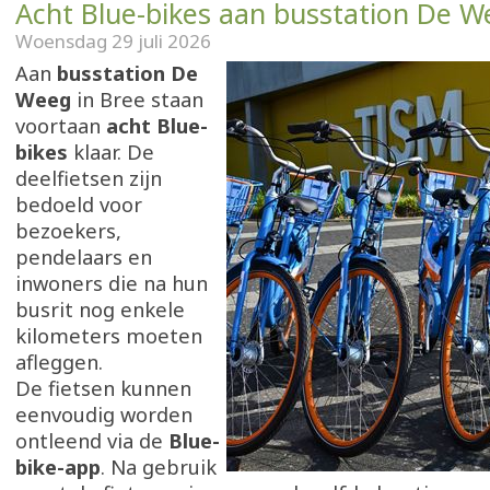
Acht Blue-bikes aan busstation De W
Woensdag 29 juli 2026
Aan
busstation De
Weeg
in Bree staan
voortaan
acht Blue-
bikes
klaar. De
deelfietsen zijn
bedoeld voor
bezoekers,
pendelaars en
inwoners die na hun
busrit nog enkele
kilometers moeten
afleggen.
De fietsen kunnen
eenvoudig worden
ontleend via de
Blue-
bike-app
. Na gebruik