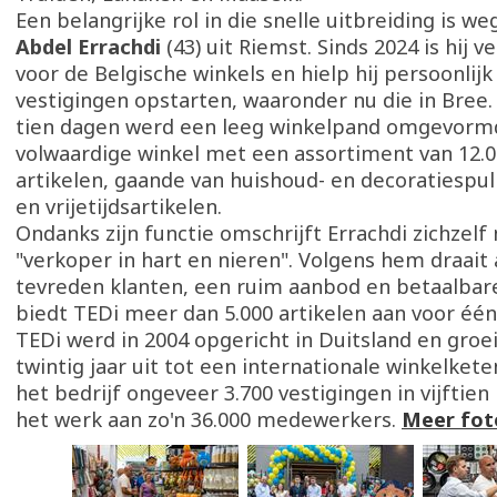
Een belangrijke rol in die snelle uitbreiding is w
Abdel Errachdi
(43) uit Riemst. Sinds 2024 is hij 
voor de Belgische winkels en hielp hij persoonlijk 
vestigingen opstarten, waaronder nu die in Bree.
tien dagen werd een leeg winkelpand omgevorm
volwaardige winkel met een assortiment van 12.0
artikelen, gaande van huishoud- en decoratiespul
en vrijetijdsartikelen.
Ondanks zijn functie omschrijft Errachdi zichzelf n
"verkoper in hart en nieren". Volgens hem draait
tevreden klanten, een ruim aanbod en betaalbare
biedt TEDi meer dan 5.000 artikelen aan voor één
TEDi werd in 2004 opgericht in Duitsland en groe
twintig jaar uit tot een internationale winkelkete
het bedrijf ongeveer 3.700 vestigingen in vijftien
het werk aan zo'n 36.000 medewerkers.
Meer fot