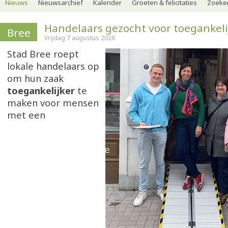
Nieuws
Nieuwsarchief
Kalender
Groeten & felicitaties
Zoeker
Handelaars gezocht voor toegankeli
Bree
Vrijdag 7 augustus 2026
Stad Bree roept
lokale handelaars op
om hun zaak
toegankelijker
te
maken voor mensen
met een