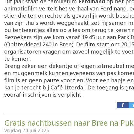
Dit jaar staat de familiefilm
Ferdinand
op het pr
animatiefilm vertelt het verhaal van Ferdinand, 
stier die ten onrechte als gevaarlijk wordt besch
van zijn thuis wordt weggehaald, zet hij samen 
buitenbeentjes alles op alles om terug te keren na
Bezoekers zijn welkom vanaf 19.45 uur aan Park I
(Opitterkiezel 240 in Bree). De film start om 20.15
organisatoren vragen om zoveel mogelijk te voet
te komen.
Breng zeker een dekentje of eigen zitmeubel me
en muggenmelk kunnen eveneens van pas komen.
film is er geen pauze voorzien. Voor een hapje e
kan je terecht bij Café Itterdal. De toegang is gr
vooraf inschrijven
is verplicht.
Gratis nachtbussen naar Bree na Pu
Vrijdag 24 juli 2026