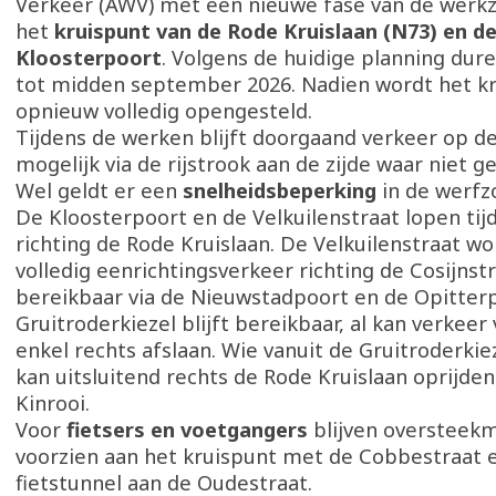
Verkeer (AWV) met een nieuwe fase van de wer
het
kruispunt van de Rode Kruislaan (N73) en d
Kloosterpoort
. Volgens de huidige planning dur
tot midden september 2026. Nadien wordt het k
opnieuw volledig opengesteld.
Tijdens de werken blijft doorgaand verkeer op d
mogelijk via de rijstrook aan de zijde waar niet 
Wel geldt er een
snelheidsbeperking
in de werfz
De Kloosterpoort en de Velkuilenstraat lopen tijd
richting de Rode Kruislaan. De Velkuilenstraat w
volledig eenrichtingsverkeer richting de Cosijnstra
bereikbaar via de Nieuwstadpoort en de Opitter
Gruitroderkiezel blijft bereikbaar, al kan verkeer
enkel rechts afslaan. Wie vanuit de Gruitroderkiez
kan uitsluitend rechts de Rode Kruislaan oprijden
Kinrooi.
Voor
fietsers en voetgangers
blijven oversteek
voorzien aan het kruispunt met de Cobbestraat e
fietstunnel aan de Oudestraat.